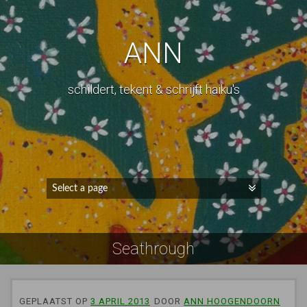
ANN
schildert, tekent & schrijft haiku's
Seathrough
GEPLAATST OP
3 APRIL 2013
DOOR
ANN HOOGENDOORN