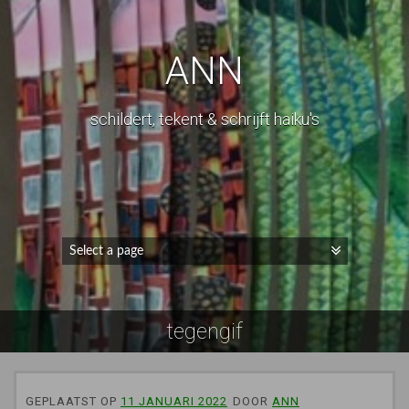
ANN
schildert, tekent & schrijft haiku's
tegengif
GEPLAATST OP
11 JANUARI 2022
DOOR
ANN