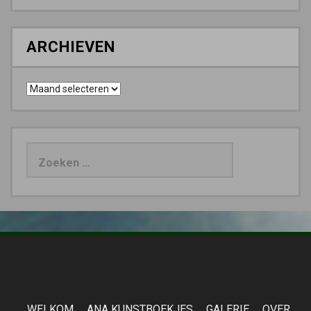
ARCHIEVEN
Archieven
Zoeken
naar:
WELKOM
ANA KUNSTBOEKJES
GALERIE
OVER