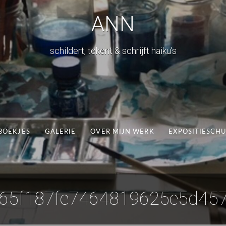
ANN
schildert, tekent & schrijft haiku's
BOEKJES
GALERIE
OVER MIJN WERK
EXPOSITIESCH
65f187fe7464819625e5d45