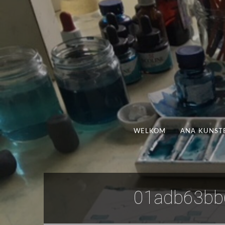
WELKOM
ANA KUNST
01adb63bb