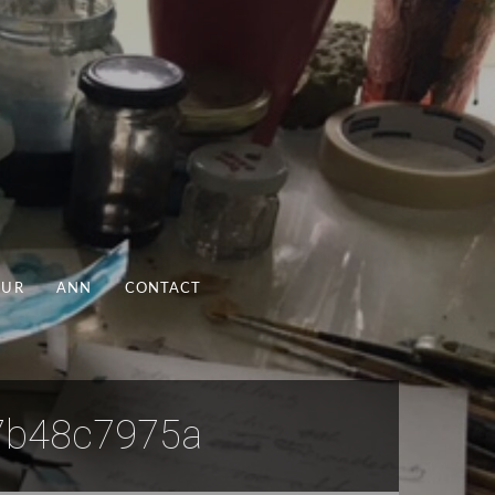
UUR
ANN
CONTACT
7b48c7975a