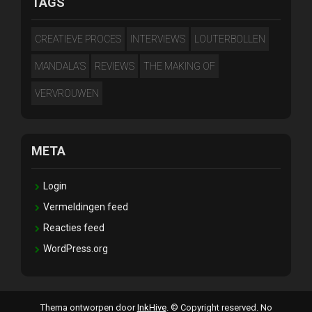
TAGS
CREATIEVE PROCES
INTERVIEWS
LOUTERBOLLEN
MANDALA'S
REVIEWS
THE MAKING OF
VERVROUWEN
META
Login
Vermeldingen feed
Reacties feed
WordPress.org
Thema ontworpen door
InkHive
.
© Copyright reserved. No