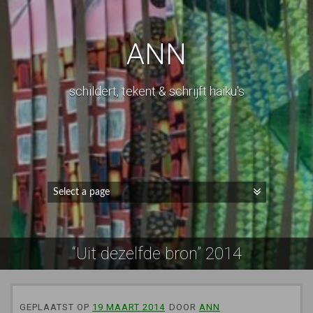
ANN
schildert, tekent & schrijft haiku's
“Uit dezelfde bron” 2014
GEPLAATST OP
19 MAART 2014
DOOR
ANN