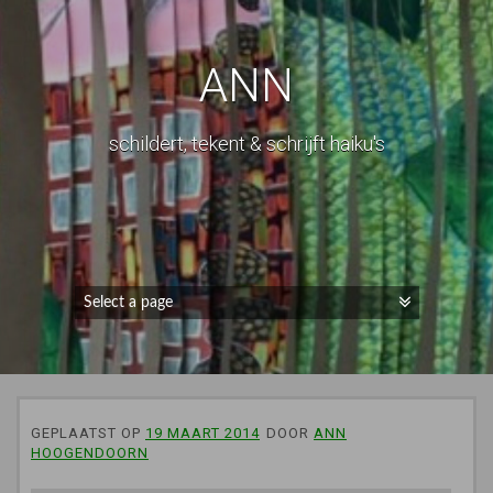
ANN
schildert, tekent & schrijft haiku's
GEPLAATST OP
19 MAART 2014
DOOR
ANN
HOOGENDOORN