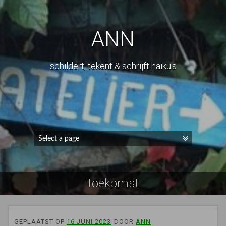
ANN
schildert, tekent & schrijft haiku's
toekomst
GEPLAATST OP
16 JUNI 2023
DOOR
ANN