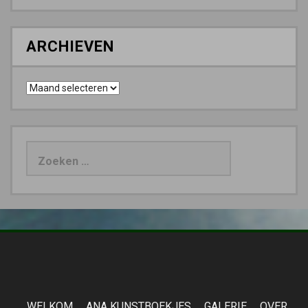
ARCHIEVEN
Archieven
Zoeken
naar:
WELKOM
ANA KUNSTBOEKJES
GALERIE
OVER