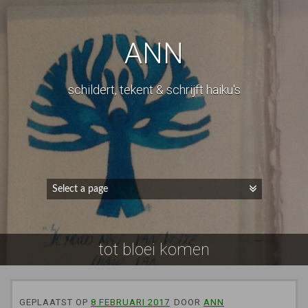
ANN
schildert, tekent & schrijft haiku's
tot bloei komen
GEPLAATST OP
8 FEBRUARI 2017
DOOR
ANN