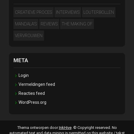
CREATIEVE PROCES
INTERVIEWS
LOUTERBOLLEN
MANDALA'S
REVIEWS
THE MAKING OF
VERVROUWEN
META
Login
Vermeldingen feed
Reacties feed
WordPress.org
Thema ontworpen door
InkHive
.
© Copyright reserved. No
automated text and data mining is permitted on this website / tekst