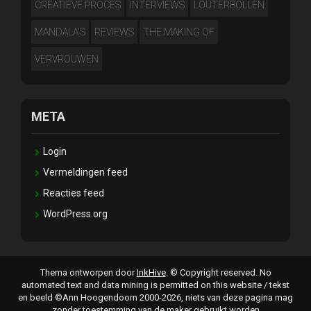
CREATIEVE PROCES
INTERVIEWS
LOUTERBOLLEN
MANDALA'S
REVIEWS
THE MAKING OF
VERVROUWEN
META
Login
Vermeldingen feed
Reacties feed
WordPress.org
Thema ontworpen door
InkHive
.
© Copyright reserved. No
automated text and data mining is permitted on this website / tekst
en beeld ©Ann Hoogendoorn 2000-2026, niets van deze pagina mag
zonder toestemming van de maker gebruikt worden