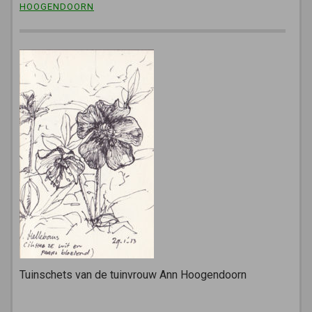
HOOGENDOORN
Tuinschets van de tuinvrouw Ann Hoogendoorn