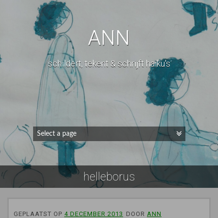
ANN
schildert, tekent & schrijft haiku's
helleborus
GEPLAATST OP
4 DECEMBER 2013
DOOR
ANN