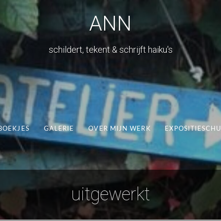
ANN
schildert, tekent & schrijft haiku's
BOEKJES
GALERIE
OVER MIJN WERK
EXPOSITIESCH
uitgewerkt