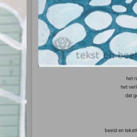
het r
het ver
dat g
beeld en teks