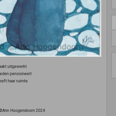
aakt uitgewerkt
leden pensioneert
eeft haar ruimte
t©Ann Hoogendoorn 2024