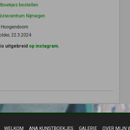
tboekjes bestellen
ëziecentrum Nijmegen
 Hoogendoorn
older, 22.3.2024
Sis uitgebreid
op instagram
.
WELKOM
ANA KUNSTBOEKJES
GALERIE
OVER MIJN 