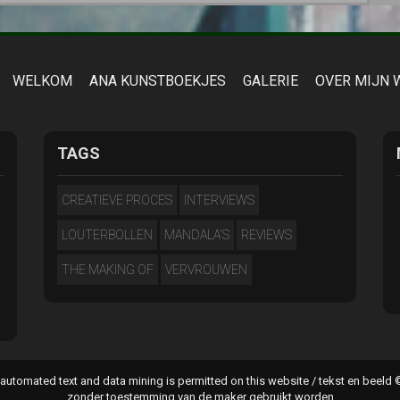
WELKOM
ANA KUNSTBOEKJES
GALERIE
OVER MIJN 
TAGS
CREATIEVE PROCES
INTERVIEWS
LOUTERBOLLEN
MANDALA'S
REVIEWS
THE MAKING OF
VERVROUWEN
 automated text and data mining is permitted on this website / tekst en bee
zonder toestemming van de maker gebruikt worden