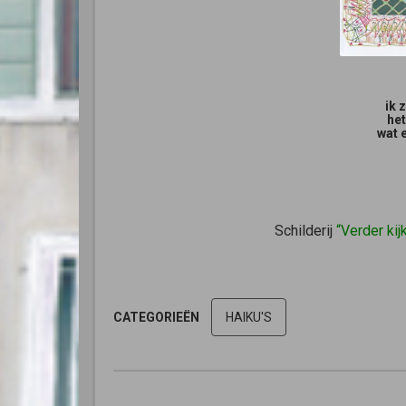
ik 
het
wat 
Schilderij
“Verder kij
CATEGORIEËN
HAIKU'S