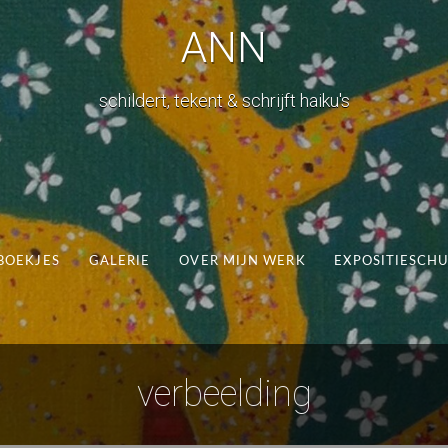
ANN
schildert, tekent & schrijft haiku's
BOEKJES
GALERIE
OVER MIJN WERK
EXPOSITIESCH
verbeelding