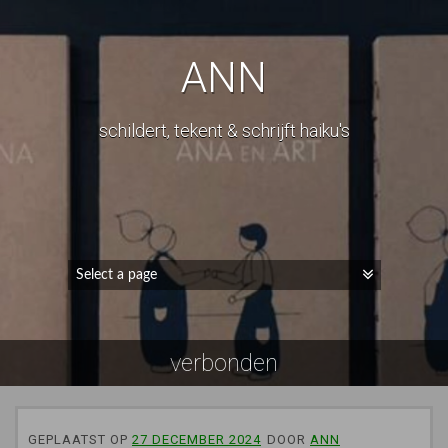
ANN
schildert, tekent & schrijft haiku's
verbonden
GEPLAATST OP
27 DECEMBER 2024
DOOR
ANN