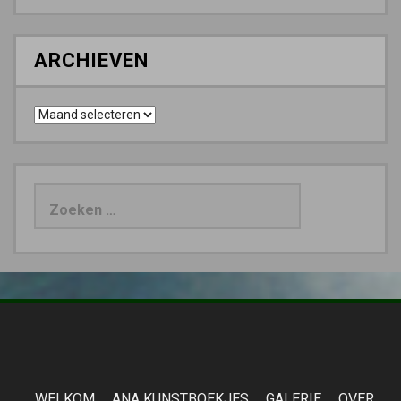
ARCHIEVEN
Archieven
Zoeken
naar:
WELKOM
ANA KUNSTBOEKJES
GALERIE
OVER