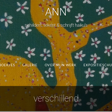
ANN
schildert, tekent & schrijft haiku's
BOEKJES
GALERIE
OVER MIJN WERK
EXPOSITIESCH
verschillend