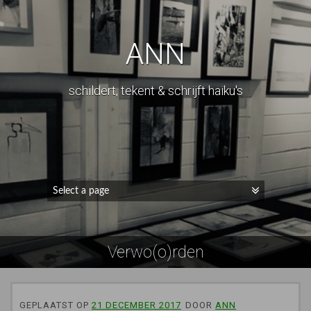
ANN
schildert, tekent & schrijft haiku's
Verwo(o)rden
GEPLAATST OP
21 DECEMBER 2017
DOOR
ANN