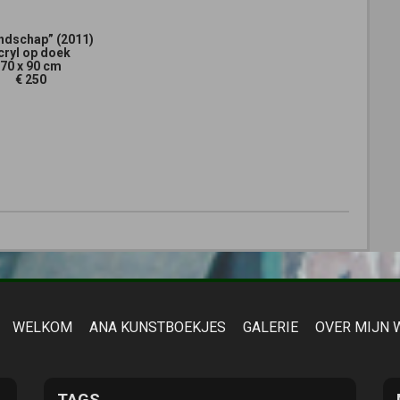
ndschap” (2011)
cryl op doek
70 x 90 cm
€ 250
WELKOM
ANA KUNSTBOEKJES
GALERIE
OVER MIJN 
TAGS