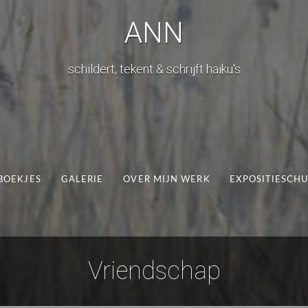
ANN
schildert, tekent & schrijft haiku's
BOEKJES
GALERIE
OVER MIJN WERK
EXPOSITIESCH
Vriendschap