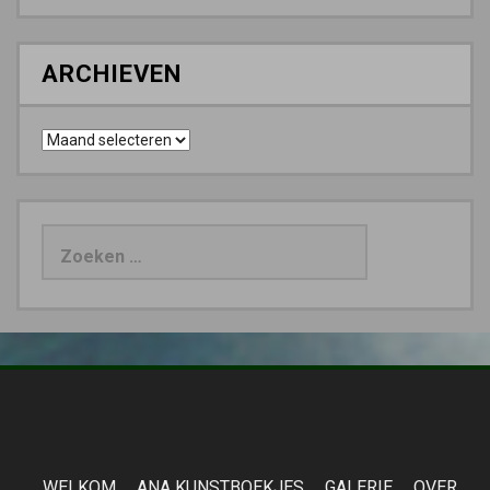
ARCHIEVEN
Archieven
Zoeken
naar:
WELKOM
ANA KUNSTBOEKJES
GALERIE
OVER