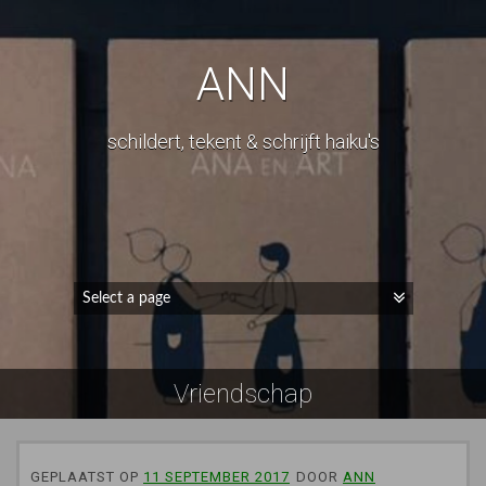
ANN
schildert, tekent & schrijft haiku's
Vriendschap
GEPLAATST OP
11 SEPTEMBER 2017
DOOR
ANN