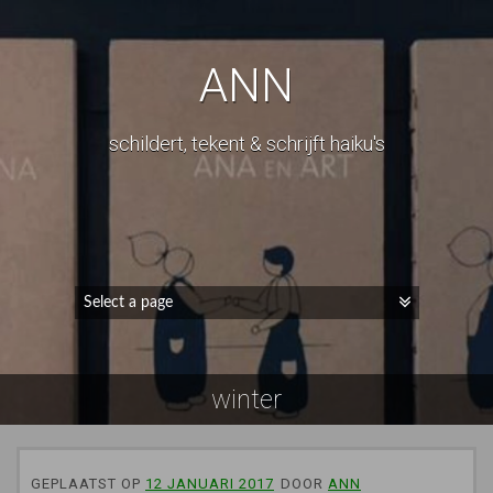
ANN
schildert, tekent & schrijft haiku's
winter
GEPLAATST OP
12 JANUARI 2017
DOOR
ANN