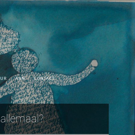
UUR
ANN
CONTACT
 allemaal?