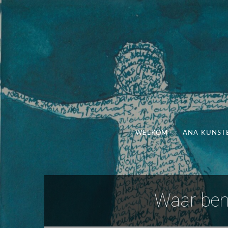
WELKOM
ANA KUNST
Waar ben 