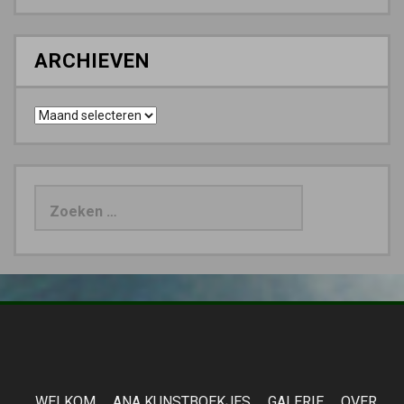
ARCHIEVEN
Archieven
Zoeken
naar:
WELKOM
ANA KUNSTBOEKJES
GALERIE
OVER