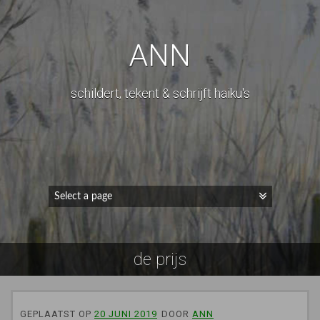
ANN
schildert, tekent & schrijft haiku's
de prijs
GEPLAATST OP
20 JUNI 2019
DOOR
ANN