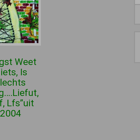
gst Weet
iets, Is
lechts
….Liefut,
f, Lfs”uit
2004