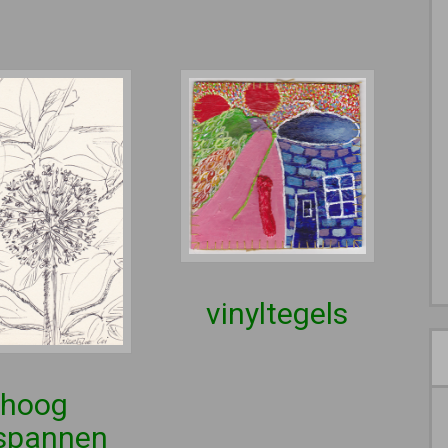
vinyltegels
hoog
spannen