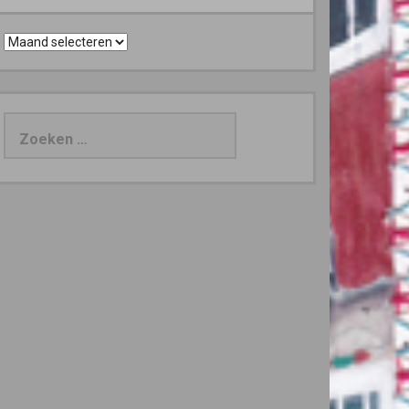
Archieven
Zoeken
naar: