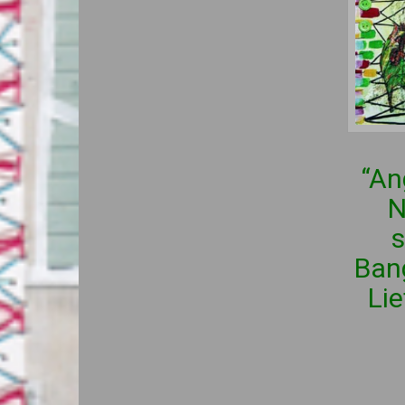
“An
N
s
Bang
Lie