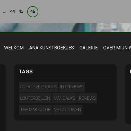
…
44
45
46
WELKOM
ANA KUNSTBOEKJES
GALERIE
OVER MIJN 
TAGS
CREATIEVE PROCES
INTERVIEWS
LOUTERBOLLEN
MANDALA'S
REVIEWS
THE MAKING OF
VERVROUWEN